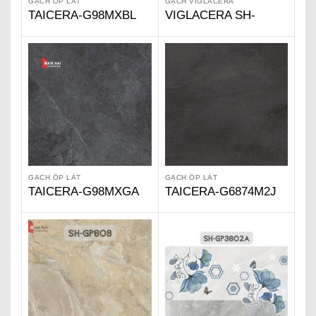
GẠCH ỐP LÁT
GẠCH VIGLACERA
TAICERA-G98MXBL
VIGLACERA SH-
GP61204
GẠCH ỐP LÁT
GẠCH ỐP LÁT
TAICERA-G98MXGA
TAICERA-G6874M2J