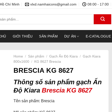
 Hồ Chí Minh
vlxd.namhaicons@gmail.com
08:00 - 17:00
CHỦ
GIỚI THIỆU
SẢN PHẨM
DỰ ÁN
E-CATALOGUE
Home
/
Sản phẩm
/
Gạch Ấn Độ Kiara
/
Gạch Kiara
800x1600
/
KG 8627 Brescia
BRESCIA KG 8627
Thông số sản phẩm gạch Ấn
Độ Kiara
Brescia KG 8627
Tên sản phẩm: Brescia