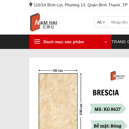
Skip
116/24 Bình Lợi, Phường 13, Quận Bình Thạnh, TP
to
content
Search
for:
Danh mục sản phẩm
TRANG 