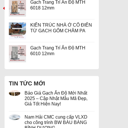
Gạch Trang Trí Ấn Độ MTH
6018 12mm
KIẾN TRÚC NHÀ Ở CỔ ĐIỂN
TỪ GẠCH GỐM CHĂM PA
Gạch Trang Trí Ấn Độ MTH
6010 12mm
TIN TỨC MỚI
Báo Giá Gạch Ấn Độ Mới Nhất
2025 – Cập Nhật Mẫu Mã Đẹp,
Giá Tốt Hiện Nay!
Nam Hải CMC cung cấp VLXD
cho công trình BW BÀU BÀNG
BÌNH DƯƠNG