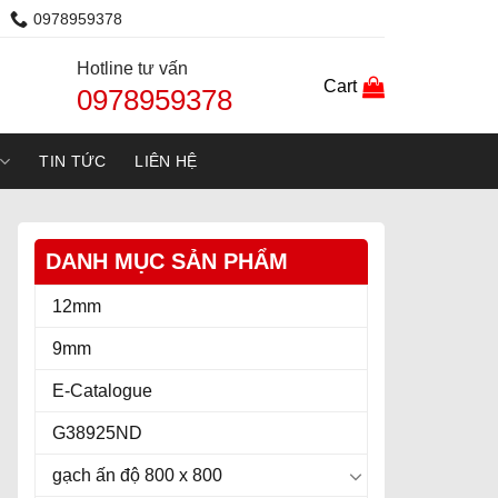
0978959378
Hotline tư vấn
Cart
0978959378
TIN TỨC
LIÊN HỆ
DANH MỤC SẢN PHẨM
12mm
9mm
E-Catalogue
G38925ND
gạch ấn độ 800 x 800