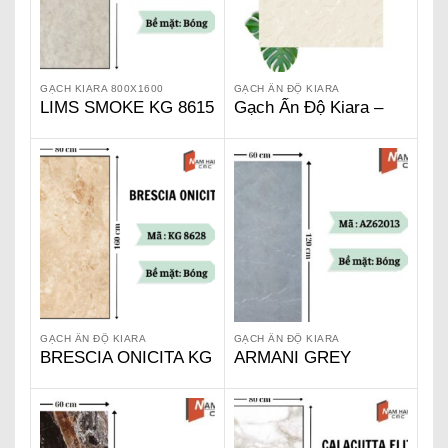
GẠCH KIARA 800X1600
GẠCH ẤN ĐỘ KIARA
LIMS SMOKE KG 8615
Gạch Ấn Độ Kiara –
Opal 66 101
GẠCH ẤN ĐỘ KIARA
GẠCH ẤN ĐỘ KIARA
BRESCIA ONICITA KG
ARMANI GREY
8628
AZ62013