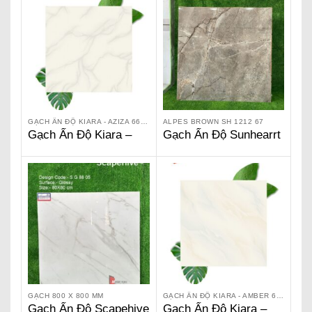
GẠCH ẤN ĐỘ KIARA - AZIZA 66 103
ALPES BROWN SH 1212 67
Gạch Ấn Độ Kiara –
Gạch Ấn Độ Sunhearrt
Aziza 66 103
Alpes Brown SH 1212
67
GẠCH 800 X 800 MM
GẠCH ẤN ĐỘ KIARA - AMBER 66 105
Gạch Ấn Độ Scapehive
Gạch Ấn Độ Kiara –