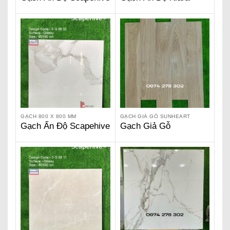
800 x 800 – Wan
Amber 66 105
Satuario SG 8805
GẠCH 800 X 800 MM
GẠCH GIẢ GỖ SUNHEART
Gạch Ấn Độ Scapehive
Gạch Giả Gỗ
800 x 800 – Calcutta
Sunhearrt – Charm
Nueva SG 8802
Cream SW 212 01