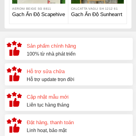
AERONI BEIGE SG 8811
CALCATTA VAGLI SH 1212 61
Gạch Ấn Độ Scapehive
Gạch Ấn Độ Sunhearrt
800 x 800 – Aeroni
– Calcatta Vagli SH
Beige SG 8811
1212 61
Sản phẩm chính hãng
100% từ nhà phát triển
Hỗ trợ sửa chữa
Hỗ trợ update trọn đời
Cập nhật mẫu mới
Liên tục hàng tháng
Đặt hàng, thanh toán
Linh hoạt, bảo mật