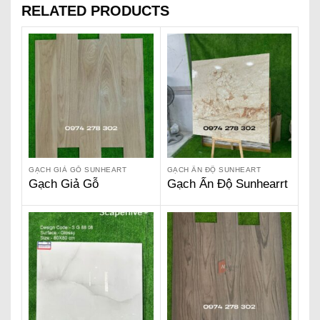
RELATED PRODUCTS
GẠCH GIẢ GỖ SUNHEART
GẠCH ẤN ĐỘ SUNHEART
Gạch Giả Gỗ
Gạch Ấn Độ Sunhearrt
Sunhearrt – Charm
1200 x 1200 – Silver
Cream SW 212 01
River Beige SG 1212
01