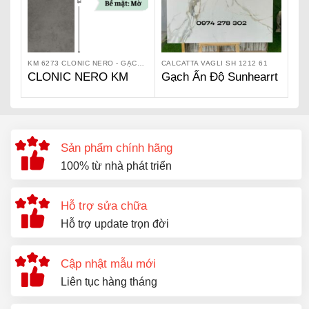
KM 6273 CLONIC NERO - GẠCH ẤN ĐỘ KIARA
CALCATTA VAGLI SH 1212 61
CLONIC NERO KM
Gạch Ấn Độ Sunhearrt
6273 – Gạch Ấn Độ
– Calcatta Vagli SH
Kiara
1212 61
Sản phẩm chính hãng
100% từ nhà phát triển
Hỗ trợ sửa chữa
Hỗ trợ update trọn đời
Cập nhật mẫu mới
Liên tục hàng tháng