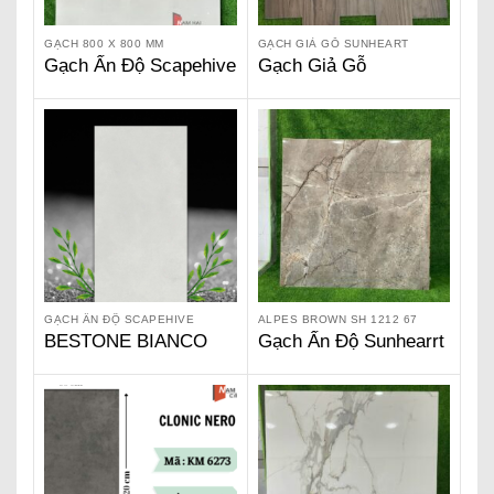
GẠCH 800 X 800 MM
GẠCH GIẢ GỖ SUNHEART
Gạch Ấn Độ Scapehive
Gạch Giả Gỗ
800 x 800 – Alba Onxy
Sunhearrt – Harmony
SG 8808
Coffee SW 212 08
GẠCH ẤN ĐỘ SCAPEHIVE
ALPES BROWN SH 1212 67
BESTONE BIANCO
Gạch Ấn Độ Sunhearrt
SERIES – GẠCH ẤN
Alpes Brown SH 1212
ĐỘ SCAPEHIVE
67