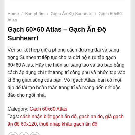
Home
/
Sản phẩm
/
Gạch Ấn Độ Sunheart
/
Gạch 60x60
Atlas
Gạch 60×60 Atlas – Gạch Ấn Độ
Sunhearrt
Với sự kết hợp giữa phong cách đương đại và sang
trọng Sunhearrt tiếp tục cho ra đời bộ sưu tập gạch
60×60 Atlas. Hãy thể hiện sự sáng tạo và táo bạo bằng
cách áp dụng chi tiết trang trí công phu và phức tạp vào
không gian sống của bạn. Với gạch Atlas, bạn có một
dịp để tái tạo hoàn toàn trang trí và mang đến nét độc
đáo cho ngôi nhà.
Category:
Gạch 60x60 Atlas
Tags:
cách nhận biệt gạch ấn độ
,
gach an do
,
giá gạch
ấn độ 60x120
,
thuế nhập khẩu gạch ấn độ