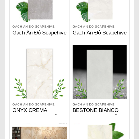
GẠCH ẤN ĐỘ SCAPEHIVE
GẠCH ẤN ĐỘ SCAPEHIVE
Gạch Ấn Độ Scapehive
Gạch Ấn Độ Scapehive
600 x 1200 – Pisa
600 x 1200 –
Grey SG 6210
Barcelona Bianco SG
6211
GẠCH ẤN ĐỘ SCAPEHIVE
GẠCH ẤN ĐỘ SCAPEHIVE
ONYX CREMA
BESTONE BIANCO
SERIES – GẠCH ẤN
SERIES – GẠCH ẤN
ĐỘ SCAPEHIVE
ĐỘ SCAPEHIVE