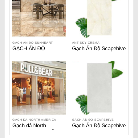
GẠCH ẤN ĐỘ SUNHEART
ANTISKY CREMA
GẠCH ẤN ĐỘ
Gạch Ấn Độ Scapehive
SUNHEARRT
600 x 1200 – Antisky
Crema SG 6202
GẠCH ĐÁ NORTH AMERICA
GẠCH ẤN ĐỘ SCAPEHIVE
Gạch đá North
Gạch Ấn Độ Scapehive
America – Gạch Ấn Độ
600 x 1200 – Bestone