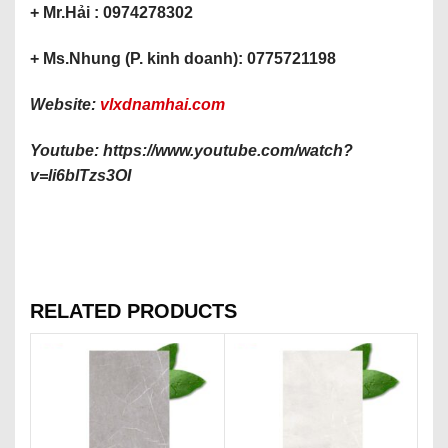
+ Mr.Hải : 0974278302
+ Ms.Nhung (P. kinh doanh): 0775721198
Website:
vlxdnamhai.com
Youtube: https://www.youtube.com/watch?
v=li6blTzs3OI
RELATED PRODUCTS