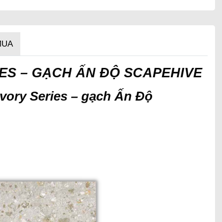
MUA
IES – GẠCH ẤN ĐỘ SCAPEHIVE
 Ivory Series – gạch Ấn Độ