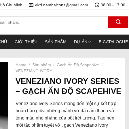
 Hồ Chí Minh
vlxd.namhaicons@gmail.com
08:00 - 17:00
CHỦ
GIỚI THIỆU
SẢN PHẨM
DỰ ÁN
E-CATALOGUE
Home
/
Sản phẩm
/
Gạch Ấn Độ Scapehive
/
VENEZIANO IVORY
VENEZIANO IVORY SERIES
– GẠCH ẤN ĐỘ SCAPEHIVE
Veneziano Ivory Series mang đến một sự kết hợp
hoàn hảo giữa những mảnh vỡ đá cẩm thạch và
tone màu nhẹ nhàng của bột trét tường. Tạo nên
một tác phẩm tuyệt vời, gạch Veneziano Ivory