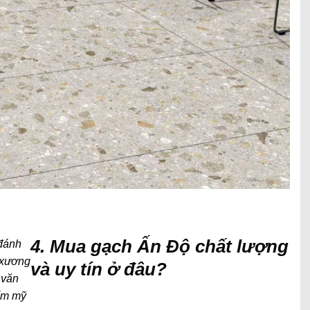
4. Mua gạch Ấn Độ chất lượng
 đánh
p xương
và uy tín ở đâu?
 văn
ẩm mỹ