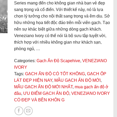
Series mang đến cho không gian nhà bạn vẻ đẹp
sang trọng và cổ điển. Với thiết kế này, nó là lựa
chọn lý tưởng cho nội thất sang trọng và êm dịu. Sở
hữu những họa tiết độc đáo trên mỗi viên gạch. Tạo
nên sự khác biệt giữa những dòng gạch khách.
Veneziano Ivory có thể nói là bộ sưu tập tuyệt vời,
thích hợp với nhiều không gian như khách sạn,
phòng ngủ, …
Categories:
Gạch Ấn Độ Scapehive
,
VENEZIANO
IVORY
Tags:
GẠCH ẤN ĐỘ CÓ TỐT KHÔNG
,
GẠCH ỐP
LÁT ĐẸP HIỆN NAY
,
MẪU GẠCH ẤN ĐỘ MỚI
,
MẪU GẠCH ẤN ĐỘ MỚI NHẤT
,
mua gạch ấn độ ở
đâu
,
ƯU ĐIỂM GẠCH ẤN ĐỘ
,
VENEZIANO IVORY
CÓ ĐẸP VÀ BỀN KHÔN G