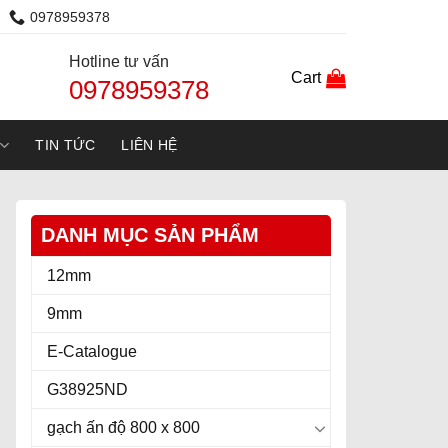
0978959378
Hotline tư vấn
Cart
0978959378
TIN TỨC
LIÊN HỆ
DANH MỤC SẢN PHẨM
12mm
9mm
E-Catalogue
G38925ND
gạch ấn độ 800 x 800