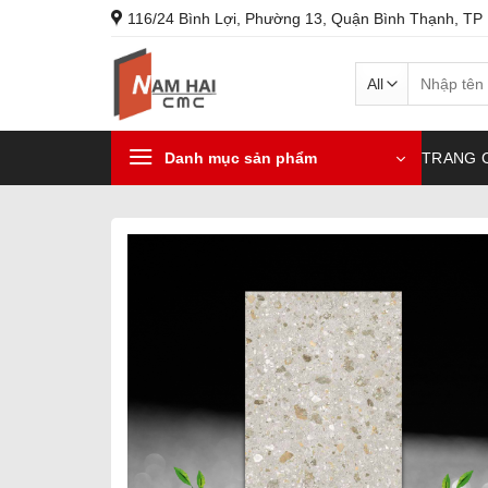
Skip
116/24 Bình Lợi, Phường 13, Quận Bình Thạnh, TP
to
content
Search
for:
Danh mục sản phẩm
TRANG 