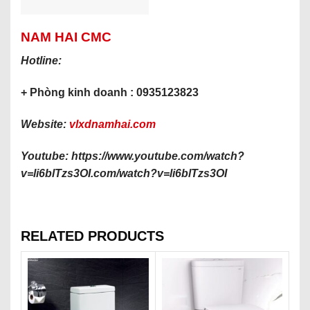
NAM HAI CMC
Hotline:
+ Phòng kinh doanh : 0935123823
Website:
vlxdnamhai.com
Youtube: https://www.youtube.com/watch?
v=li6blTzs3OI
.com/watch?v=li6blTzs3OI
RELATED PRODUCTS