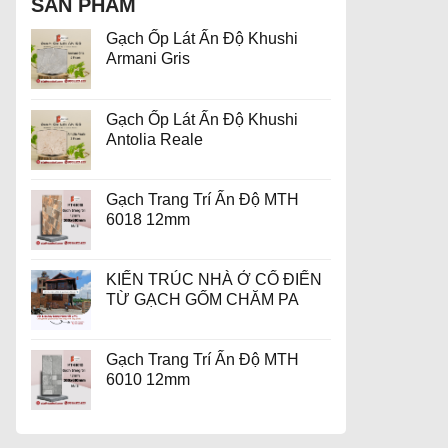
SẢN PHẨM
Gạch Ốp Lát Ấn Độ Khushi
Armani Gris
Gạch Ốp Lát Ấn Độ Khushi
Antolia Reale
Gạch Trang Trí Ấn Độ MTH
6018 12mm
KIẾN TRÚC NHÀ Ở CỔ ĐIỂN
TỪ GẠCH GỐM CHĂM PA
Gạch Trang Trí Ấn Độ MTH
6010 12mm