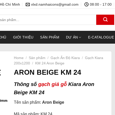
 Hồ Chí Minh
vlxd.namhaicons@gmail.com
08:00 - 17:00
CHỦ
GIỚI THIỆU
SẢN PHẨM
DỰ ÁN
E-CATALOGUE
Home
/
Sản phẩm
/
Gạch Ấn Độ Kiara
/
Gạch Kiara
200x1200
/
KM 24 Aron Beige
ARON BEIGE KM 24
Thông số
gạch giả gỗ
Kiara Aron
Beige KM 24
Tên sản phẩm:
Aron Beige
Mã sản phẩm: KM 24