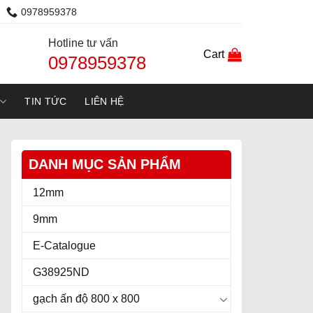
0978959378
Hotline tư vấn
Cart
0978959378
TIN TỨC
LIÊN HỆ
DANH MỤC SẢN PHẨM
12mm
9mm
E-Catalogue
G38925ND
gạch ấn độ 800 x 800