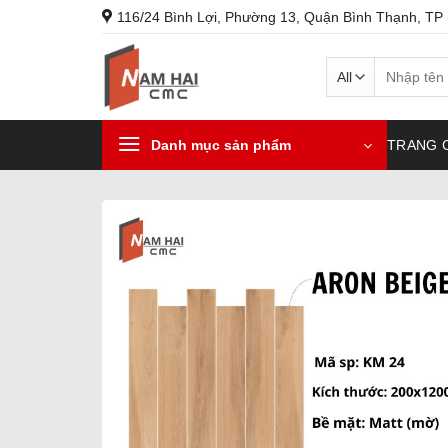
Skip
116/24 Bình Lợi, Phường 13, Quận Bình Thạnh, TP
to
content
Search
for:
Danh mục sản phẩm
TRANG 