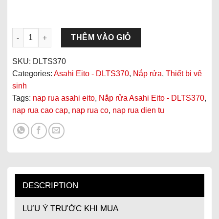
Nắp rửa Asahi Eito - DLTS370 quantity
THÊM VÀO GIỎ
SKU:
DLTS370
Categories:
Asahi Eito - DLTS370
,
Nắp rửa
,
Thiết bị vệ
sinh
Tags:
nap rua asahi eito
,
Nắp rửa Asahi Eito - DLTS370
,
nap rua cao cap
,
nap rua co
,
nap rua dien tu
DESCRIPTION
LƯU Ý TRƯỚC KHI MUA