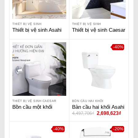
THIẾT BỊ VỆ SINH
THIẾT BỊ VỆ SINH
Thiết bị vệ sinh Asahi
Thiết bị vệ sinh Caesar
Eito
-40%
THIẾT BỊ VỆ SINH CAESAR
BỒN CẦU HAI KHỐI
Bồn cầu một khối
Bàn cầu hai khối Asahi
4,497,706
₫
2,698,623
₫
Caesar-CD1374
Eito AS200
-40%
-20%