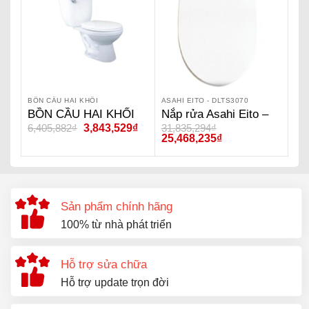
BỒN CẦU HAI KHỐI
ASAHI EITO - DLTS3070
BỒN CẦU HAI KHỐI
Nắp rửa Asahi Eito –
6,405,882
₫
3,843,529
₫
31,835,294
₫
ASAHI EITO – VA057S
DLTS3070
25,468,235
₫
Sản phẩm chính hãng
100% từ nhà phát triển
Hỗ trợ sửa chữa
Hỗ trợ update trọn đời