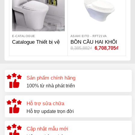
E-CATALOGUE
ASAHI EITO - RFT21VA
Catalogue Thiết bị vệ
BỒN CẦU HAI KHỐI
8,385,882
₫
6,708,705
₫
sinh Asahi Eito
ASAHI EITO –
RFT21VA
Sản phẩm chính hãng
100% từ nhà phát triển
Hỗ trợ sửa chữa
Hỗ trợ update trọn đời
Cập nhật mẫu mới