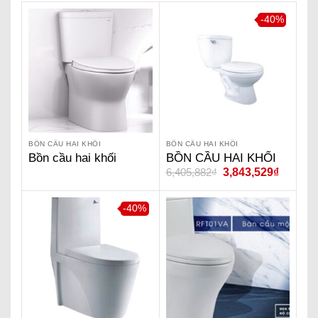
-40%
BỒN CẦU HAI KHỐI
BỒN CẦU HAI KHỐI
Bồn cầu hai khối
BỒN CẦU HAI KHỐI
6,405,882
₫
3,843,529
₫
Caesar CD1320
ASAHI EITO – VA057S
-40%