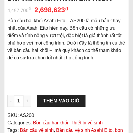
₫
₫
2,698,623
4,497,706
Bàn cầu hai khối Asahi Eito – AS200 là mẫu bán chạy
nhất của Asahi Eito hiện nay. Bồn cầu có những ưu
điểm và tính năng vượt trội, đặc biệt là giá thành rất tốt,
phù hợp với mọi công trình. Dưới đây là thông tin cụ thể
về bàn cầu hai khối – mà quý khách có thể tham khảo
để có sự lựa chọn tốt nhất cho công trình.
Bàn cầu hai khối Asahi Eito AS200 quantity
THÊM VÀO GIỎ
SKU:
AS200
Categories:
Bồn cầu hai khối
,
Thiết bị vệ sinh
Tags:
Bàn cầu vệ sinh
,
Bàn cầu vệ sinh Asahi Eito
,
bon