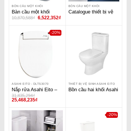
BỒN CẦU MỘT KHỐI
BỒN CẦU MỘT KHỐI
Bàn cầu một khối
Catalogue thiết bị vệ
10,870,588
₫
6,522,352
₫
Asahi Eito – AS310
sinh ASAHI EITO
-20%
ASAHI EITO - DLTS3070
THIẾT BỊ VỆ SINH ASAHI EITO
Nắp rửa Asahi Eito –
Bồn cầu hai khối Asahi
31,835,294
₫
DLTS3070
Eito–AS123
25,468,235
₫
-20%