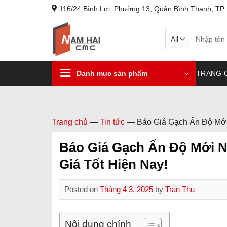
Skip
116/24 Bình Lợi, Phường 13, Quận Bình Thạnh, TP
to
content
Search
for:
Danh mục sản phẩm
TRANG 
Trang chủ
—
Tin tức
—
Báo Giá Gạch Ấn Độ Mới
Báo Giá Gạch Ấn Độ Mới N
Giá Tốt Hiện Nay!
Posted on
Tháng 4 3, 2025
by
Tran Thu
Nội dung chính