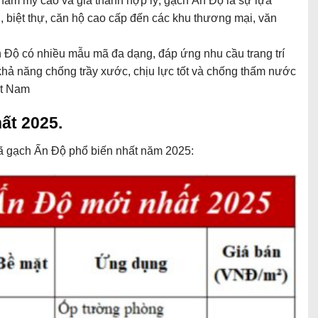
 thẩm mỹ cao và giá thành hợp lý, gạch Ấn Độ là sự lựa
, biệt thự, căn hộ cao cấp đến các khu thương mại, văn
 Độ có nhiều mẫu mã đa dạng, đáp ứng nhu cầu trang trí
 khả năng chống trầy xước, chịu lực tốt và chống thấm nước
ệt Nam
ất 2025.
ã gạch Ấn Độ phổ biến nhất năm 2025: