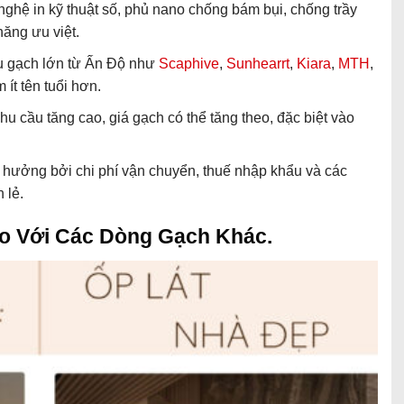
hệ in kỹ thuật số, phủ nano chống bám bụi, chống trầy
ăng ưu việt.
u gạch lớn từ Ấn Độ như
Scaphive
,
Sunhearrt
,
Kiara
,
MTH
,
ít tên tuổi hơn.
hu cầu tăng cao, giá gạch có thể tăng theo, đặc biệt vào
hưởng bởi chi phí vận chuyển, thuế nhập khẩu và các
 lẻ.
o Với Các Dòng Gạch Khác.