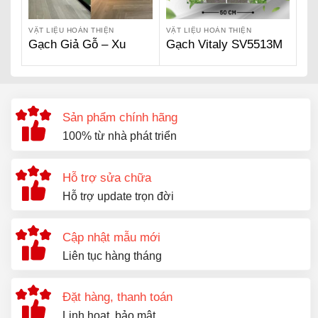
VẬT LIỆU HOÀN THIỆN
VẬT LIỆU HOÀN THIỆN
Gạch Giả Gỗ – Xu
Gạch Vitaly SV5513M
Hướng Ốp Lát Gạch
Giả Gỗ Kết Hợp Cổ
Điển Và Hiện Đại
Sản phẩm chính hãng
100% từ nhà phát triển
Hỗ trợ sửa chữa
Hỗ trợ update trọn đời
Cập nhật mẫu mới
Liên tục hàng tháng
Đặt hàng, thanh toán
Linh hoạt, bảo mật