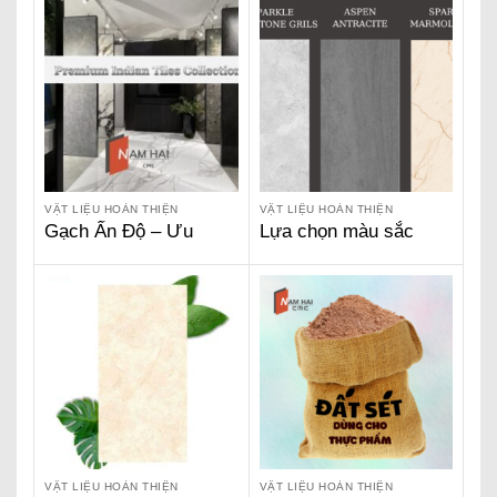
VẬT LIỆU HOÀN THIỆN
VẬT LIỆU HOÀN THIỆN
Gạch Ấn Độ – Ưu
Lựa chọn màu sắc
Điểm Khác Biệt Của
gạch ốp lát cho căn
Gạch Ấn Độ Trên Thị
nhà ?
Trường Hiện Nay –
Vlxdnamhai
VẬT LIỆU HOÀN THIỆN
VẬT LIỆU HOÀN THIỆN