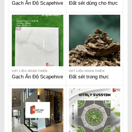
Gạch Ấn Độ Scapehive
Đất sét dùng cho thực
600 x 1200 – Marino
phẩm là gì ?
Crema SG 6205
VẬT LIỆU HOÀN THIỆN
VẬT LIỆU HOÀN THIỆN
Gạch Ấn Độ Scapehive
Đất sét trong thực
800 x 800 – Aeroni
phẩm ?
Bianco SG 8809