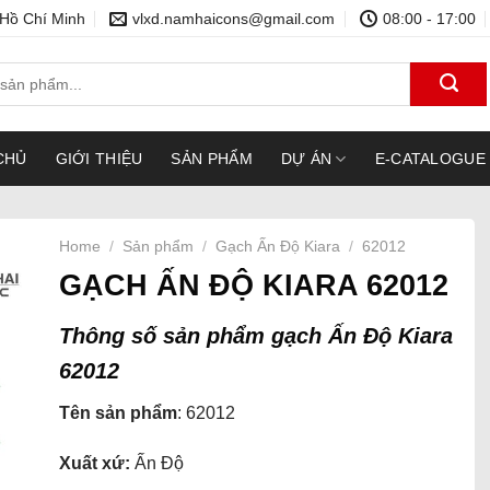
 Hồ Chí Minh
vlxd.namhaicons@gmail.com
08:00 - 17:00
CHỦ
GIỚI THIỆU
SẢN PHẨM
DỰ ÁN
E-CATALOGUE
Home
/
Sản phẩm
/
Gạch Ấn Độ Kiara
/
62012
GẠCH ẤN ĐỘ KIARA 62012
Thông số sản phẩm gạch Ấn Độ Kiara
62012
Tên sản phẩm
: 62012
Xuất xứ:
Ấn Độ