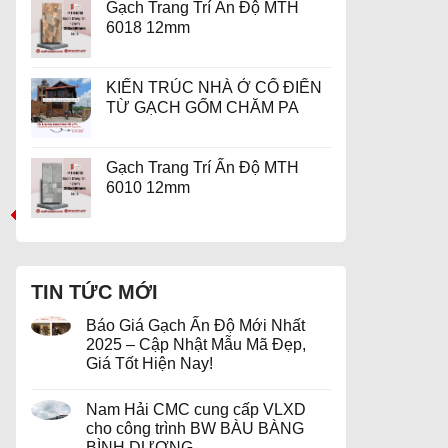
Gạch Trang Trí Ấn Độ MTH
6018 12mm
KIẾN TRÚC NHÀ Ở CỔ ĐIỂN
TỪ GẠCH GỐM CHĂM PA
Gạch Trang Trí Ấn Độ MTH
6010 12mm
TIN TỨC MỚI
Báo Giá Gạch Ấn Độ Mới Nhất
2025 – Cập Nhật Mẫu Mã Đẹp,
Giá Tốt Hiện Nay!
Nam Hải CMC cung cấp VLXD
cho công trình BW BÀU BÀNG
BÌNH DƯƠNG