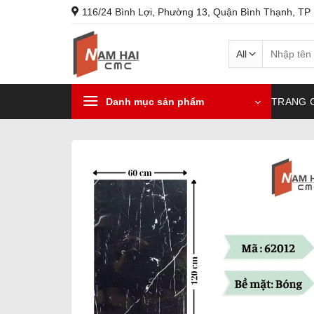
Skip
116/24 Bình Lợi, Phường 13, Quận Bình Thạnh, TP
to
content
Search
for:
Danh mục sản phẩm
TRANG 