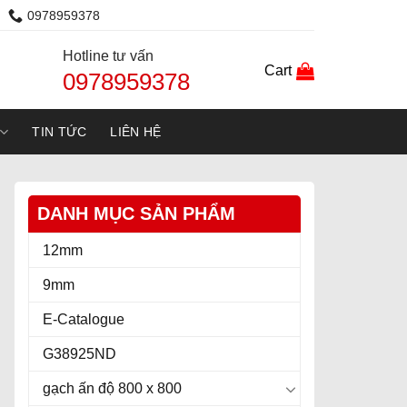
0978959378
Hotline tư vấn
Cart
0978959378
TIN TỨC
LIÊN HỆ
DANH MỤC SẢN PHẨM
12mm
9mm
E-Catalogue
G38925ND
gạch ấn độ 800 x 800