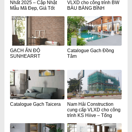
Nhất 2025 – Cập Nhật
VLXD cho công trình BW
Mẫu Mã Đẹp, Giá Tốt
BÀU BÀNG BÌNH
Hiện Nay!
DƯƠNG
GẠCH ẤN ĐỘ
Catalogue Gạch Đồng
SUNHEARRT
Tâm
Catalogue Gạch Taicera
Nam Hải Construction
cung cấp VLXD cho công
trình KS Hiive – Tổng
thầu Unicons