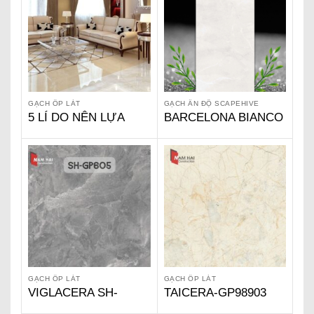
GẠCH ỐP LÁT
GẠCH ẤN ĐỘ SCAPEHIVE
5 LÍ DO NÊN LỰA
BARCELONA BIANCO
CHỌN GẠCH
SERIES – GẠCH ẤN
VIGLACERA
ĐỘ SCAPEHIVE
GẠCH ỐP LÁT
GẠCH ỐP LÁT
VIGLACERA SH-
TAICERA-GP98903
GP605