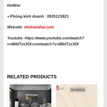
Hotline:
+ Phòng kinh doanh : 0935123823
Website:
vlxdnamhai.com
Youtube: https://www.youtube.com/watch?
v=li6blTzs3OI
.com/watch?v=li6blTzs3OI
RELATED PRODUCTS