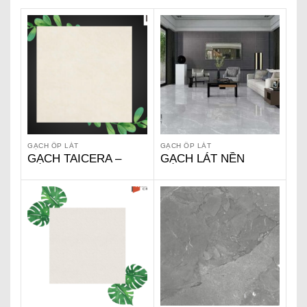
GẠCH ỐP LÁT
GẠCH ỐP LÁT
GẠCH TAICERA –
GẠCH LÁT NỀN
P67543N
GRANITE VIGLACERA