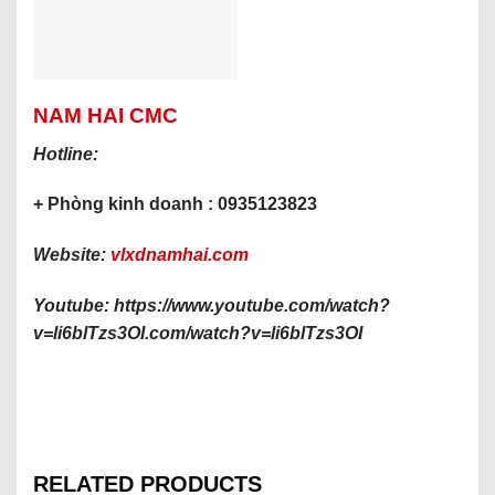
NAM HAI CMC
Hotline:
+ Phòng kinh doanh : 0935123823
Website:
vlxdnamhai.com
Youtube: https://www.youtube.com/watch?
v=li6blTzs3OI
.com/watch?v=li6blTzs3OI
RELATED PRODUCTS