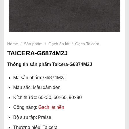
Home
/
Sản phẩm
/
Gạch ốp lát
/
Gạch Taicera
TAICERA-G6874M2J
Thông tin sản phẩm
Taicera-G6874M2J
Mã sản phẩm: G6874M2J
Màu sắc: Màu xám đen
Kích thước: 60×30, 60×60, 90×90
Công năng:
Gạch lát nền
Bộ sưu tập: Praise
Thương hiệu: Taicera