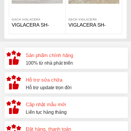
GẠCH VIGLACERA
GẠCH VIGLACERA
VIGLACERA SH-
VIGLACERA SH-
GP61204
GP61208
Sản phẩm chính hãng
100% từ nhà phát triển
Hỗ trợ sửa chữa
Hỗ trợ update trọn đời
Cập nhật mẫu mới
Liên tục hàng tháng
Đặt hàng, thanh toán