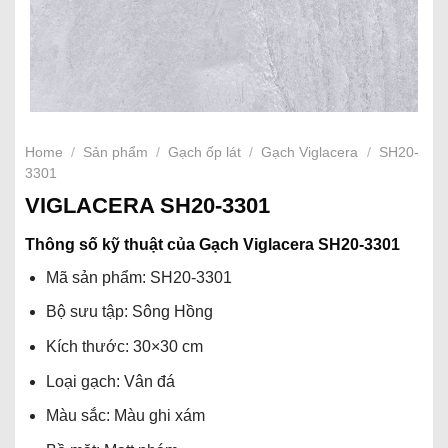
Home
/
Sản phẩm
/
Gạch ốp lát
/
Gạch Viglacera
/
SH20-
3301
VIGLACERA SH20-3301
Thông số kỹ thuật của Gạch Viglacera SH20-3301
Mã sản phẩm: SH20-3301
Bộ sưu tập: Sông Hồng
Kích thước: 30×30 cm
Loại gạch: Vân đá
Màu sắc: Màu ghi xám