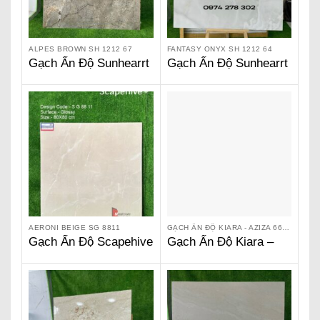
ALPES BROWN SH 1212 67
FANTASY ONYX SH 1212 64
Gạch Ấn Độ Sunhearrt
Gạch Ấn Độ Sunhearrt
Alpes Brown SH 1212
– Fantasy Onyx SH
67
1212 64
AERONI BEIGE SG 8811
GẠCH ẤN ĐỘ KIARA - AZIZA 66 103
Gạch Ấn Độ Scapehive
Gạch Ấn Độ Kiara –
800 x 800 – Aeroni
Aziza 66 103
Beige SG 8811