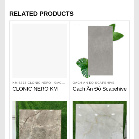
RELATED PRODUCTS
KM 6273 CLONIC NERO - GẠCH ẤN ĐỘ KIARA
GẠCH ẤN ĐỘ SCAPEHIVE
CLONIC NERO KM
Gạch Ấn Độ Scapehive
6273 – Gạch Ấn Độ
600 x 1200 – Bestone
Kiara
Graphite SM 6231