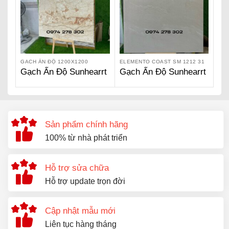
GACH ẤN ĐỘ 1200X1200
ELEMENTO COAST SM 1212 31
Gạch Ấn Độ Sunhearrt
Gạch Ấn Độ Sunhearrt
– Ceppo Di Beige SH
– Elemento Coast SM
1212 65
1212 31
Sản phẩm chính hãng
100% từ nhà phát triển
Hỗ trợ sửa chữa
Hỗ trợ update trọn đời
Cập nhật mẫu mới
Liên tục hàng tháng