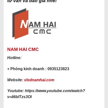
tư vấn và báo giá nhé!
NAM HAI CMC
Hotline:
+ Phòng kinh doanh : 0935123823
Website:
vlxdnamhai.com
Youtube: https://www.youtube.com/watch?
v=li6blTzs3OI