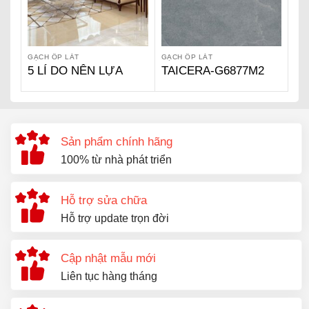
GẠCH ỐP LÁT
GẠCH ỐP LÁT
5 LÍ DO NÊN LỰA
TAICERA-G6877M2
CHỌN GẠCH
VIGLACERA
Sản phẩm chính hãng
100% từ nhà phát triển
Hỗ trợ sửa chữa
Hỗ trợ update trọn đời
Cập nhật mẫu mới
Liên tục hàng tháng