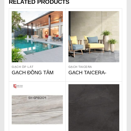
RELATED PRODUCTS
GẠCH ỐP LÁT
GẠCH TAICERA
GẠCH ĐỒNG TÂM
GẠCH TAICERA-
G98MXGR