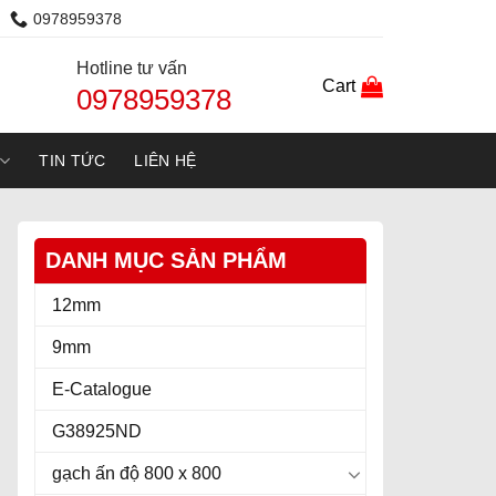
0978959378
Hotline tư vấn
Cart
0978959378
TIN TỨC
LIÊN HỆ
DANH MỤC SẢN PHẨM
12mm
9mm
E-Catalogue
G38925ND
gạch ấn độ 800 x 800