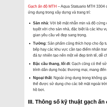
Gạch ấn độ MTH
– Aqua Statuario MTH 3304 có
ứng dụng trong xây dựng và trang trí:
Sàn nhà
: Với bề mặt nhẵn mịn và độ cứng
tuyệt vời cho sàn nhà, đặc biệt là các kh
gian yêu cầu vẻ đẹp sang trọng.
Tường
: Sản phẩm cũng thích hợp cho ốp t
bếp hay các khu vực cần tạo điểm nhấn tran
đá tự nhiên tạo nên một vẻ đẹp tinh tế, dễ 
Bậc cầu thang, lối đi
: Gạch cũng có thể sử
trình dân dụng hoặc thương mại, mang đến
Ngoại thất
: Ngoài ứng dụng trong không g
thể được sử dụng cho các bề mặt ngoài trờ
hồ bơi.
III. Thông số kỹ thuật gạch ấ