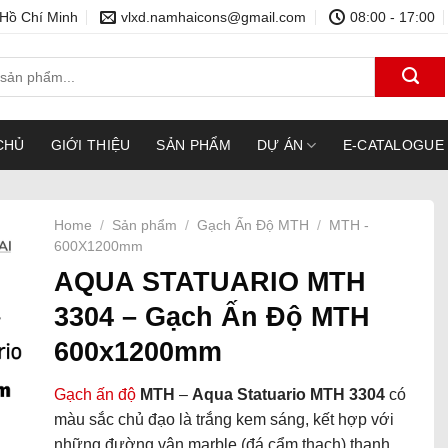
 Hồ Chí Minh
vlxd.namhaicons@gmail.com
08:00 - 17:00
CHỦ
GIỚI THIỆU
SẢN PHẨM
DỰ ÁN
E-CATALOGUE
Home
/
Sản phẩm
/
Gạch Ấn Độ MTH
/
MTH -
600X1200mm
AQUA STATUARIO MTH
3304 – Gạch Ấn Độ MTH
600x1200mm
Gạch ấn độ
MTH
–
Aqua Statuario MTH 3304
có
màu sắc chủ đạo là trắng kem sáng, kết hợp với
những đường vân marble (đá cẩm thạch) thanh