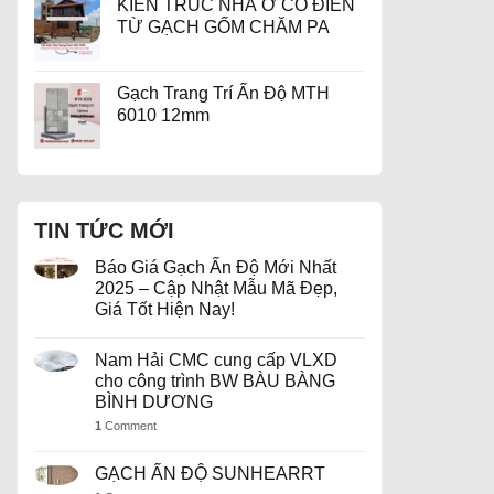
KIẾN TRÚC NHÀ Ở CỔ ĐIỂN
TỪ GẠCH GỐM CHĂM PA
Gạch Trang Trí Ấn Độ MTH
6010 12mm
TIN TỨC MỚI
Báo Giá Gạch Ấn Độ Mới Nhất
2025 – Cập Nhật Mẫu Mã Đẹp,
Giá Tốt Hiện Nay!
Nam Hải CMC cung cấp VLXD
cho công trình BW BÀU BÀNG
BÌNH DƯƠNG
1
Comment
GẠCH ẤN ĐỘ SUNHEARRT