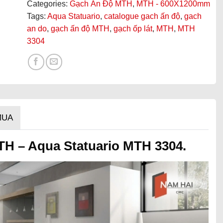
Categories:
Gạch Ấn Độ MTH
,
MTH - 600X1200mm
Tags:
Aqua Statuario
,
catalogue gach ấn độ
,
gach
an do
,
gạch ấn độ MTH
,
gạch ốp lát
,
MTH
,
MTH
3304
MUA
H – Aqua Statuario MTH 3304.