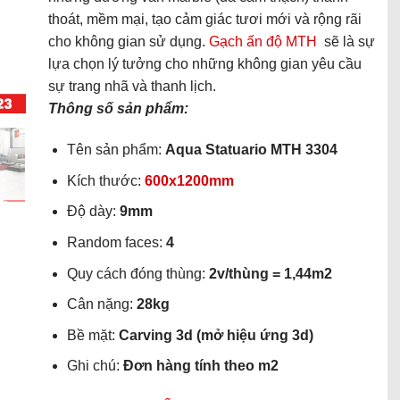
thoát, mềm mại, tạo cảm giác tươi mới và rộng rãi
cho không gian sử dụng.
Gạch ấn độ MTH
sẽ là sự
lựa chọn lý tưởng cho những không gian yêu cầu
sự trang nhã và thanh lịch.
Thông số sản phẩm:
Tên sản phẩm:
Aqua Statuario MTH 3304
Kích thước:
600x1200mm
Độ dày:
9mm
Random faces:
4
Quy cách đóng thùng:
2v/thùng = 1,44m2
Cân nặng:
28kg
Bề mặt:
Carving 3d (mở hiệu ứng 3d)
Ghi chú:
Đơn hàng tính theo m2