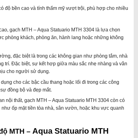
 độ bền cao và tính thẩm mỹ vượt trội, phù hợp cho nhiều
 cao, gạch MTH – Aqua Statuario MTH 3304 là lựa chọn
u vực phòng khách, phòng ăn, hành lang hoặc những không
ường, đặc biệt là trong các không gian như phòng tắm, nhà
g trí. Đặc biệt, sự kết hợp giữa màu sắc nhẹ nhàng và vân
chịu cho người sử dụng.
 dụng cho các bậc cầu thang hoặc lối đi trong các công
 sự đồng bộ và đẹp mắt.
ian nội thất, gạch MTH – Aqua Statuario MTH 3304 còn có
i như ốp mặt tiền tòa nhà, sân vườn, hoặc khu vực quanh
Aqua Statuario MTH
n độ MTH –